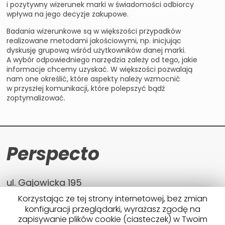
i pozytywny wizerunek marki w świadomości odbiorcy
wpływa na jego decyzje zakupowe.
Badania wizerunkowe są w większości przypadków
realizowane metodami jakościowymi, np. inicjując
dyskusję grupową wśród użytkowników danej marki.
A wybór odpowiedniego narzędzia zależy od tego, jakie
informacje chcemy uzyskać. W większości pozwalają
nam one określić, które aspekty należy wzmocnić
w przyszłej komunikacji, które polepszyć bądź
zoptymalizować.
Perspecto
ul. Gajowicka 195
Korzystając ze tej strony internetowej, bez zmian
53-150 Wrocław
konfiguracji przeglądarki, wyrażasz zgodę na
tel.: +48 (0) 71 377 88 93
zapisywanie plików cookie (ciasteczek) w Twoim